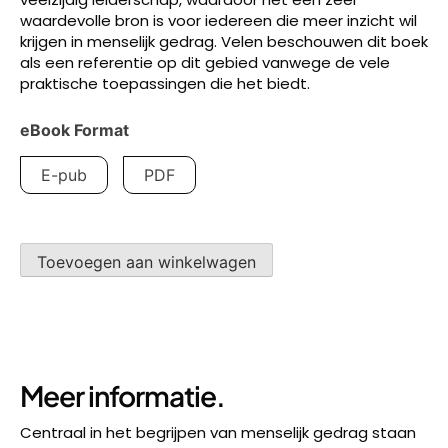
waardevolle bron is voor iedereen die meer inzicht wil
krijgen in menselijk gedrag. Velen beschouwen dit boek
als een referentie op dit gebied vanwege de vele
praktische toepassingen die het biedt.
eBook Format
E-pub
PDF
Cracking
Toevoegen aan winkelwagen
the
Code
of
Human
Behavior.
Meer informatie.
aantal
Centraal in het begrijpen van menselijk gedrag staan